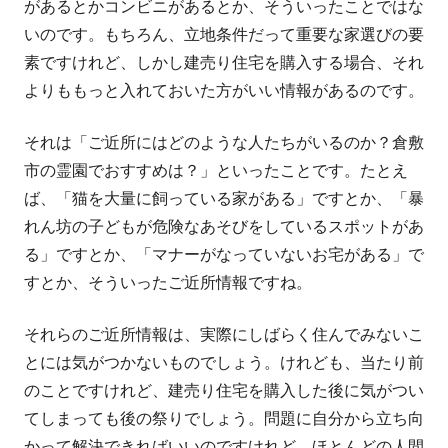
があるとかコンビニがあるとか、そういったことではな
し
いのです。もちろん、立地条件だって重要な家選びの要
い
素ですけれど、しかし建売り住宅を購入する場合、それ
ウ
よりももっと入れておいた方がいい情報があるのです。
ィ
ン
それは「ご近所にはどのような人たちがいるのか？倉敷
ド
市の霊園でおすすめは？」といったことです。たとえ
ウ
ば、「猫を大量に飼っている家がある」ですとか、「暴
で
れん坊の子どもが危険なあそびをしているスポットがあ
開
る」ですとか、「マナーがなっていないお宅がある」で
き
すとか、そういったご近所情報ですね。
ま
す
それらのご近所情報は、実際にしばらく住んでみないこ
とには気がつかないものでしょう。けれども、当たり前
のことですけれど、建売り住宅を購入した後に気がつい
てしまっても後の祭りでしょう。問題に自分から立ち向
かって解決できればいいのですけれど、ほとんどの人間