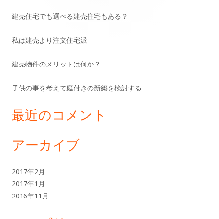
ン
建売住宅でも選べる建売住宅もある？
サ
私は建売より注文住宅派
イ
ド
建売物件のメリットは何か？
バ
子供の事を考えて庭付きの新築を検討する
ー
最近のコメント
アーカイブ
2017年2月
2017年1月
2016年11月