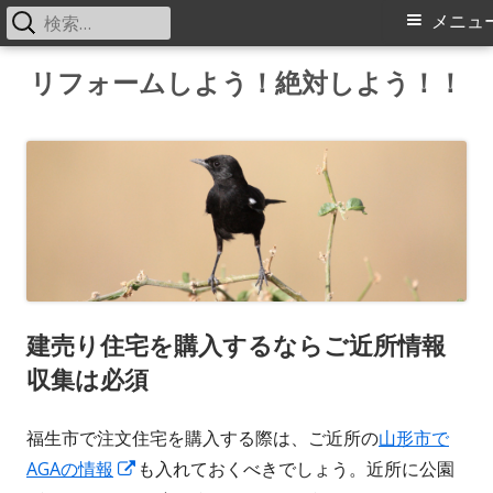
検
メ
メニュ
索:
イ
コ
リフォームしよう！絶対しよう！！
ン
ン
テ
メ
ン
ツ
ニ
へ
ス
ュ
キ
ー
ッ
建売り住宅を購入するならご近所情報
プ
収集は必須
福生市で注文住宅を購入する際は、ご近所の
山形市で
AGAの情報
新
も入れておくべきでしょう。近所に公園