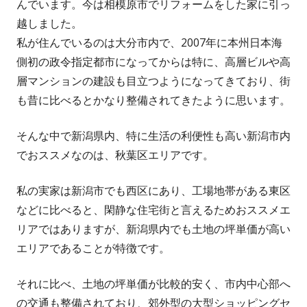
んでいます。今は相模原市でリフォームをした家に引っ
い
越しました。
ウ
私が住んでいるのは大分市内で、2007年に本州日本海
ィ
側初の政令指定都市になってからは特に、高層ビルや高
ン
層マンションの建設も目立つようになってきており、街
ド
も昔に比べるとかなり整備されてきたように思います。
ウ
で
そんな中で新潟県内、特に生活の利便性も高い新潟市内
開
でおススメなのは、秋葉区エリアです。
き
ま
私の実家は新潟市でも西区にあり、工場地帯がある東区
す
などに比べると、閑静な住宅街と言えるためおススメエ
リアではありますが、新潟県内でも土地の坪単価が高い
エリアであることが特徴です。
それに比べ、土地の坪単価が比較的安く、市内中心部へ
の交通も整備されており、郊外型の大型ショッピングセ