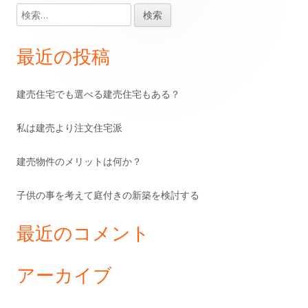
検
メ
索:
イ
最近の投稿
ン
建売住宅でも選べる建売住宅もある？
サ
私は建売より注文住宅派
イ
ド
建売物件のメリットは何か？
バ
子供の事を考えて庭付きの新築を検討する
ー
最近のコメント
アーカイブ