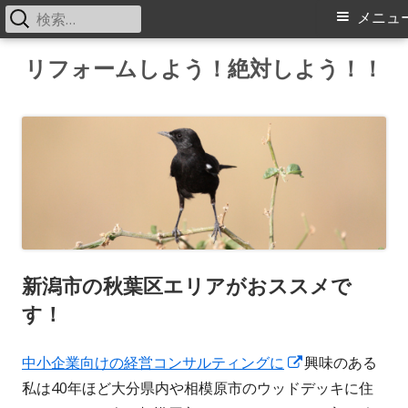
検
メ
メニュ
索:
イ
コ
リフォームしよう！絶対しよう！！
ン
ン
テ
メ
ン
ツ
ニ
へ
ス
ュ
キ
ー
ッ
新潟市の秋葉区エリアがおススメで
プ
す！
中小企業向けの経営コンサルティングに
新
興味のある
私は40年ほど大分県内や相模原市のウッドデッキに住
し