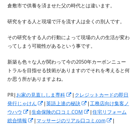
倉敷市で供養を済ませた父の時代とは違います。
研究をする人と現場で汗を流す人は全くの別人です。
その研究をする人の行動によって現場の人の生活が変わ
ってしまう可能性があるという事です。
新築も色々な人が関わって今の2050年カーボンニュー
トラルを目指せる技術がありますのでそれを考えると何
か思う所がありますよね。
PR|
お家の見直ししま専科
新
|
クレジットカードの即日
発行じゃけん
新
|
英語上達の秘訣
し
新
|
工務店向け集客ノ
ウハウ
新
|
生命保険の口コミ.COM
し
い
し
新
|
住宅リフォーム
総合情報
し
新
|
マッサージのリアル口コミ.com
い
ウ
い
し
新
|
い
し
ウ
ィ
ウ
い
し