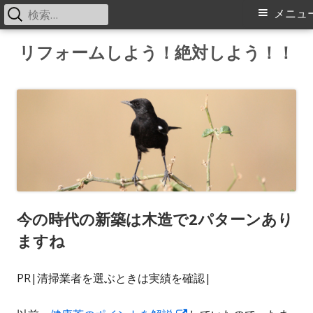
検
メ
メニュ
索:
イ
コ
リフォームしよう！絶対しよう！！
ン
ン
テ
メ
ン
ツ
ニ
へ
ス
ュ
キ
ー
ッ
今の時代の新築は木造で2パターンあり
プ
ますね
PR|清掃業者を選ぶときは実績を確認|