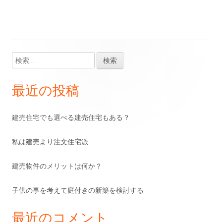
ウ
い
ィ
ン
ィ
ウ
い
ィ
ウ
ン
ド
ン
ィ
ウ
ン
ィ
ド
ウ
ド
ン
ィ
ド
ン
ウ
で
ウ
ド
ン
ウ
ド
で
開
で
ウ
ド
検
メ
で
ウ
開
き
開
で
ウ
索:
イ
開
で
き
ま
き
開
で
最近の投稿
き
開
ま
す
ま
き
開
ン
ま
き
す
す
ま
き
建売住宅でも選べる建売住宅もある？
サ
す
ま
す
ま
す
す
私は建売より注文住宅派
イ
ド
建売物件のメリットは何か？
バ
子供の事を考えて庭付きの新築を検討する
ー
最近のコメント