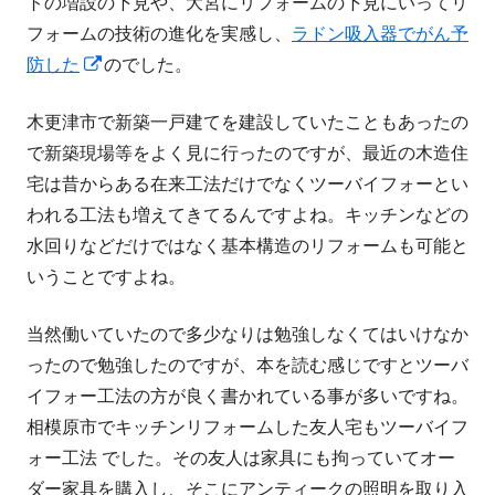
トの増設の下見や、大宮にリフォームの下見にいってリ
開
す
で
す
フォームの技術の進化を実感し、
き
開
ラドン吸入器でがん予
防した
ま
新
のでした。
き
す
し
ま
木更津市で新築一戸建てを建設していたこともあったの
い
す
で新築現場等をよく見に行ったのですが、最近の木造住
ウ
宅は昔からある在来工法だけでなくツーバイフォーとい
ィ
われる工法も増えてきてるんですよね。キッチンなどの
ン
水回りなどだけではなく基本構造のリフォームも可能と
ド
いうことですよね。
ウ
で
当然働いていたので多少なりは勉強しなくてはいけなか
開
ったので勉強したのですが、本を読む感じですとツーバ
き
イフォー工法の方が良く書かれている事が多いですね。
ま
相模原市でキッチンリフォームした友人宅もツーバイフ
す
ォー工法 でした。その友人は家具にも拘っていてオー
ダー家具を購入し、そこにアンティークの照明を取り入